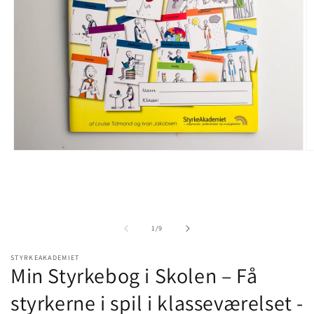
Åbn
Å
mediet
m
1
2
i
i
modus
m
af
1
/
9
STYRKEAKADEMIET
Min Styrkebog i Skolen – Få
styrkerne i spil i klasseværelset -