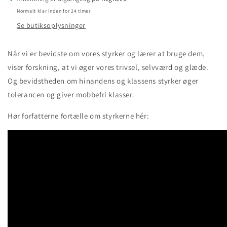
i
i
Normalt klar inden for 24 timer
spil
spil
Se butiksoplysninger
i
i
klasseværelset
klasseværelset
-
-
Når vi er bevidste om vores styrker og lærer at bruge dem,
arbejdshæfte
arbejdshæfte
viser forskning, at vi øger vores trivsel, selvværd og glæde.
Og bevidstheden om hinandens og klassens styrker øger
tolerancen og giver mobbefri klasser.
Hør forfatterne fortælle om styrkerne hér: