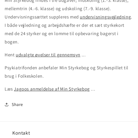
Min Styrkebog findes i tre udgaver; indskoling (1.-3. klasse),
mellemtrin (4.-6. klasse) og udskoling (7.-9. klasse).
Undervisningssættet suppleres med
undervisningsvejledning
.
I både vejledning og arbejdshæfte er der et sæt styrkekort
med de 24 styrker og en lomme til opbevaring bagerst i
bogen.
Hent
udvalgte øvelser til gennemsyn
...
Psykiatrifonden anbefaler Min Styrkebog og Styrkespillet til
brug i Folkeskolen.
Læs
Jagoos anmeldelse af Min Styrkebog
...
Share
Kontakt