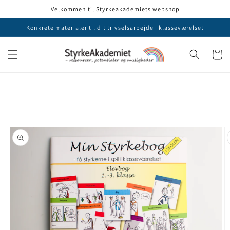
Gå til
Velkommen til Styrkeakademiets webshop
indhold
Konkrete materialer til dit trivselsarbejde i klasseværelset
Indkøbsku
å til
roduktoplysninger